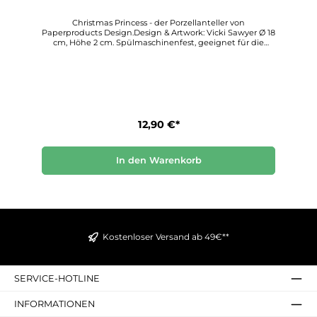
Christmas Princess - der Porzellanteller von
Paperproducts Design.Design & Artwork: Vicki Sawyer Ø 18
cm, Höhe 2 cm. Spülmaschinenfest, geeignet für die
Mikrowelle.Paperproducts Design stellt diese wunderbar
kreativen Teller her, die allen, die sie verwenden, Freude
und Schönheit bringen. Entdecken Sie diesen
einzigartigen Dekorationsstil für sich.
12,90 €*
In den Warenkorb
Kostenloser Versand ab 49€**
SERVICE-HOTLINE
INFORMATIONEN