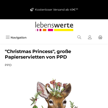
alt springen
Kostenloser Versand ab 49€**
Navigation
"Christmas Princess", große
Papierservietten von PPD
PPD
Bildergalerie überspringen