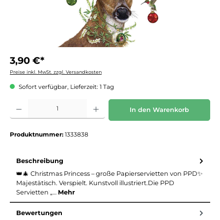
3,90 €*
Preise inkl. MwSt. zzgl. Versandkosten
Sofort verfügbar, Lieferzeit: 1 Tag
Produkt Anzahl: Gib den gewünschten Wert ein oder benutze die Schaltflächen um die 
In den Warenkorb
Produktnummer:
1333838
Beschreibung
👑🎄 Christmas Princess – große Papierservietten von PPD✨
Majestätisch. Verspielt. Kunstvoll illustriert.Die PPD
Servietten „…
Mehr
Bewertungen