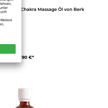
Kehl Chakra / Vishudda - Chakra Massage Öl von Berk
22,90 €*
In den Warenkorb