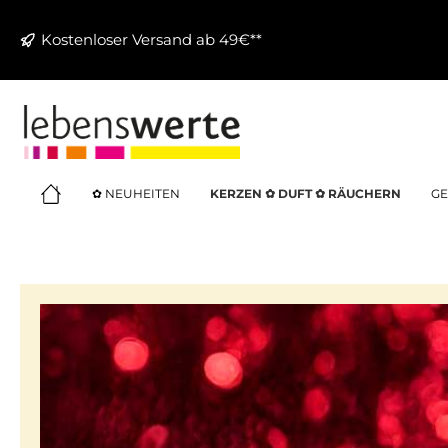
springen
Zur Hauptnavigation springen
Kostenloser Versand ab 49€**
✿ NEUHEITEN
KERZEN ✿ DUFT ✿ RÄUCHERN
GE