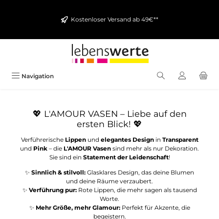
alt springen
Kostenloser Versand ab 49€**
Navigation
💖 L'AMOUR VASEN – Liebe auf den
ersten Blick! 💖
Verführerische
Lippen
und
elegantes Design
in
Transparent
und
Pink
– die
L'AMOUR Vasen
sind mehr als nur Dekoration.
Sie sind ein
Statement der Leidenschaft
!
✨
Sinnlich & stilvoll:
Glasklares Design, das deine Blumen
und deine Räume verzaubert.
✨
Verführung pur:
Rote Lippen, die mehr sagen als tausend
Worte.
✨
Mehr Größe, mehr Glamour:
Perfekt für Akzente, die
begeistern.