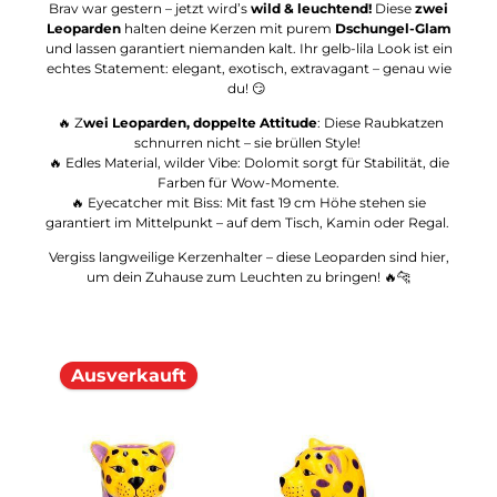
Brav war gestern – jetzt wird’s
wild & leuchtend!
Diese
zwei
Leoparden
halten deine Kerzen mit purem
Dschungel-Glam
und lassen garantiert niemanden kalt. Ihr gelb-lila Look ist ein
echtes Statement: elegant, exotisch, extravagant – genau wie
du! 😏
🔥 Z
wei Leoparden, doppelte Attitude
: Diese Raubkatzen
schnurren nicht – sie brüllen Style!
🔥 Edles Material, wilder Vibe: Dolomit sorgt für Stabilität, die
Farben für Wow-Momente.
🔥 Eyecatcher mit Biss: Mit fast 19 cm Höhe stehen sie
garantiert im Mittelpunkt – auf dem Tisch, Kamin oder Regal.
Vergiss langweilige Kerzenhalter – diese Leoparden sind hier,
um dein Zuhause zum Leuchten zu bringen! 🔥🐆
Ausverkauft