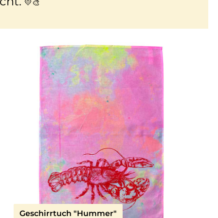
cht.
💛🎨
Geschirrtuch "Hummer"