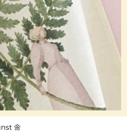
unst
🌼