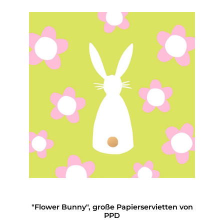
"Flower Bunny", große Papierservietten von
PPD