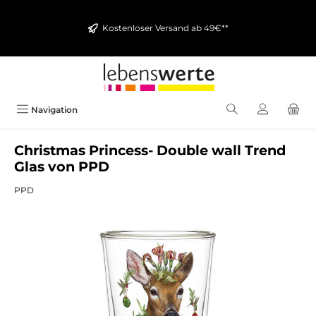
alt springen
Kostenloser Versand ab 49€**
Navigation
Christmas Princess- Double wall Trend
Glas von PPD
PPD
Bildergalerie überspringen