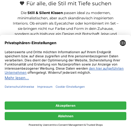
🧡 Für alle, die Stil mit Tiefe suchen
Die
Still & Silent Kissen
passen ideal zu modernen,
minimalistischen, aber auch skandinavisch inspirierten
Interiors. Ob einzeln als Eyecatcher oder kombiniert im Set –
sie bringen nicht nur Farbe und Form in dein Zuhause,
sondern auch Haltung: ein Design mit Botschaft, leise und
doch kraftvoll.
Und das Beste: Du unterstützt mit jedem Kauf unabhängige
Kreative aus aller Welt. 🌿
🛋️ Wohntextilien, die mehr erzählen
Mit einem
Kissen von Still & Silent
wird aus einem Raum ein
Ort mit Identität. Die Kombination aus klarer
Formensprache, liebevoller Handarbeit und globalem Spirit
macht jedes Stück zu einem Highlight. Für ein Zuhause, das
nicht nur schön aussieht – sondern sich auch danach anfühlt.
Diese Website verwendet Cookies, um eine bestmögliche Erfahrung bieten zu
können.
Mehr Informationen ...
Nur technisch notwendige
Konfigurieren
Alle Cookies akzeptieren