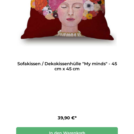
Sofakissen / Dekokissenhülle "My minds" - 45
cm x 45 cm
39,90 €*
In den Warenkorb