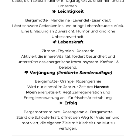
dabei, dich selbst in deiner Einzigartigkeit zu erkennen und zu
umarmen.
💫
Leichtigkeit
Bergamotte · Mandarine · Lavendel · Eisenkraut
Lässt schwere Gedanken los und bringt Lebensfreude zurück.
Eine Einladung an Zuversicht, Humor und kindliche
Unbeschwertheit.
🌱
Lebenskraft
Zitrone · Thymian · Rosmarin
Aktiviert die innere Vitalität, fördert Gesundheit und
unterstützt das energetische Immunsystem. Kraftvoll &
belebend.
🌹
Verjüngung
(limitierte Sonderauflage)
Bergamotte · Orange · Rosengeranie
Wird nur einmal im Jahr zur Zeit des
Harvest
Moon
energetisiert. Regt Zellregeneration und
Energieerneuerung an – für frische Ausstrahlung.
🔆
Erfolg
Bergamottenminze · Rosengeranie · Bergamotte
Stärkt die Schöpferkraft, öffnet den Weg für Visionen und
motiviert, die eigenen Ziele mit Klarheit und Mut zu
verfolgen.