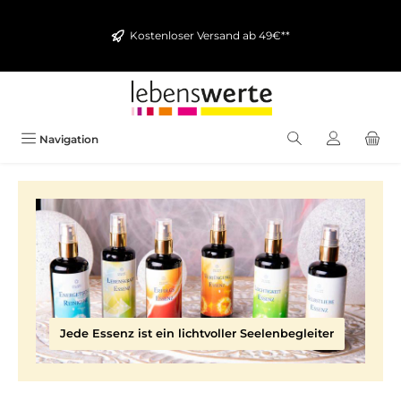
alt springen
Kostenloser Versand ab 49€**
Navigation
Jede Essenz ist ein lichtvoller Seelenbegleiter