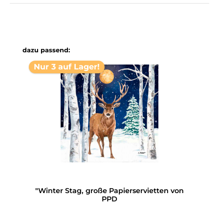
Produktgalerie überspringen
dazu passend:
Nur 3 auf Lager!
"Winter Stag, große Papierservietten von
PPD