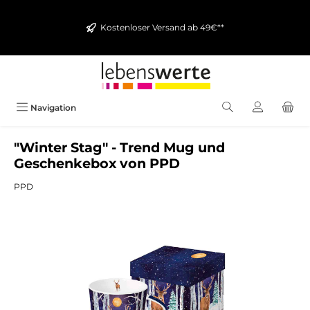
alt springen
Kostenloser Versand ab 49€**
Navigation
"Winter Stag" - Trend Mug und
Geschenkebox von PPD
PPD
Bildergalerie überspringen