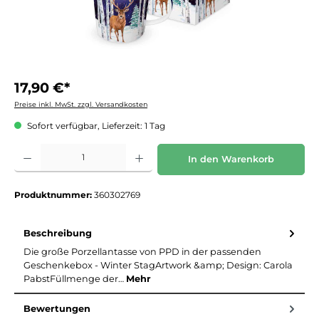
17,90 €*
Preise inkl. MwSt. zzgl. Versandkosten
Sofort verfügbar, Lieferzeit: 1 Tag
Produkt Anzahl: Gib den gewünschten Wert ein oder benutze die Schaltflächen um die 
In den Warenkorb
Produktnummer:
360302769
Beschreibung
Die große Porzellantasse von PPD in der passenden
Geschenkebox - Winter StagArtwork &amp; Design: Carola
PabstFüllmenge der…
Mehr
Bewertungen