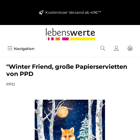
alt springen
Kostenloser Versand ab 49€**
Navigation
"Winter Friend, große Papierservietten
von PPD
PPD
Bildergalerie überspringen