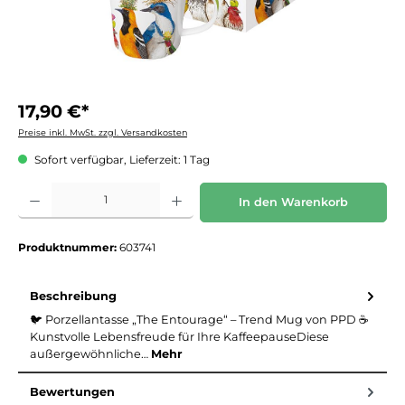
17,90 €*
Preise inkl. MwSt. zzgl. Versandkosten
Sofort verfügbar, Lieferzeit: 1 Tag
Produkt Anzahl: Gib den gewünschten Wert ein oder benutze die Schaltflächen um die 
In den Warenkorb
Produktnummer:
603741
Beschreibung
🐦 Porzellantasse „The Entourage“ – Trend Mug von PPD ☕️
Kunstvolle Lebensfreude für Ihre KaffeepauseDiese
außergewöhnliche…
Mehr
Bewertungen