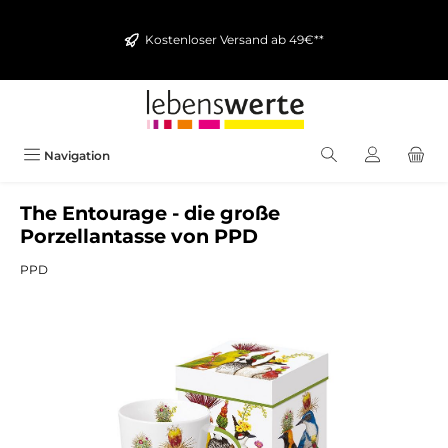
alt springen
Kostenloser Versand ab 49€**
Navigation
The Entourage - die große
Porzellantasse von PPD
PPD
Bildergalerie überspringen