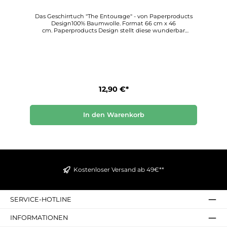
s
Das Geschirrtuch "The Entourage" - von Paperproducts
Design100% Baumwolle. Format 66 cm x 46
cm. Paperproducts Design stellt diese wunderbar
kreativen Geschirrtücher her, die allen, die sie verwenden,
Freude und Schönheit bringen. Entdecken Sie diesen
einzigartigen Dekorationsstil für sich.
12,90 €*
In den Warenkorb
e
-
Kostenloser Versand ab 49€**
r
SERVICE-HOTLINE
INFORMATIONEN