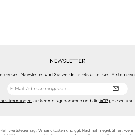
NEWSLETTER
heinenden Newsletter und Sie werden stets unter den Ersten sei
E-
Mail-
Adresse*
zbestimmungen
zur Kenntnis genommen und die
AGB
gelesen und 
l. Mehrwertsteuer zzgl.
Versandkosten
und ggf. Nachnahmegebühren, wenn n