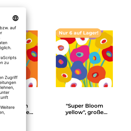
auf Lager!
Nur 6 auf Lager!
uper Bloom
"Super Bloom
nge", große
yellow", große
servietten von
Papierservietten von
PPD
PPD