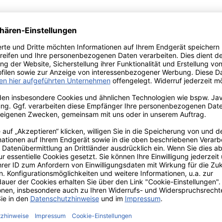
r!
Nur 9 
" - 2
"Super Bloom",
"S
er in
große
ora
nkebox
Papierservietten von
Papier
PD
PPD