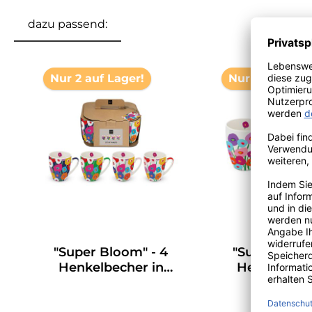
dazu passend:
Produktgalerie überspringen
Nur 2 auf Lager!
Nur 1 auf Lage
"Super Bloom" - 4
"Super Bloom
Henkelbecher in
Henkelbech
einer Geschenkebox
einer Gesche
- von PPD
- von P