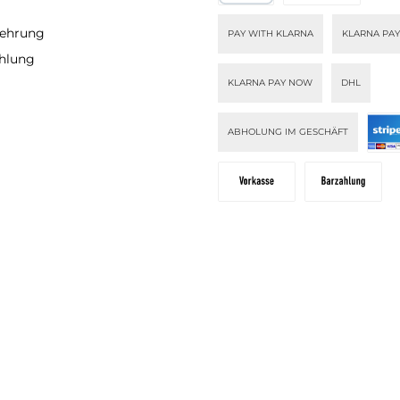
kombinieren.
k
lehrung
PAY WITH KLARNA
KLARNA PAY
ahlung
KLARNA PAY NOW
DHL
ABHOLUNG IM GESCHÄFT