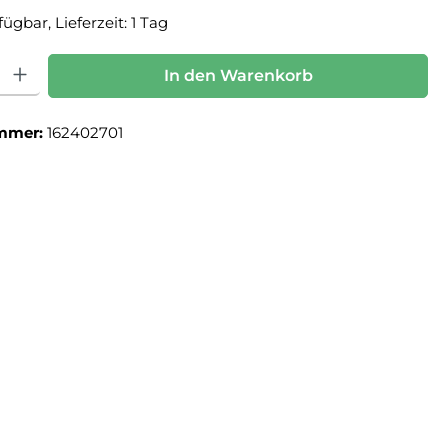
ügbar, Lieferzeit: 1 Tag
: Gib den gewünschten Wert ein oder benutze die Schaltflächen um die Anz
In den Warenkorb
mmer:
162402701