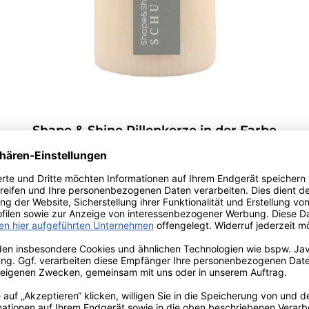
Shape & Shine Rillenkerze in der Farbe
"Chamois" von Schulthess Kerzen
Ab
10,90 €*