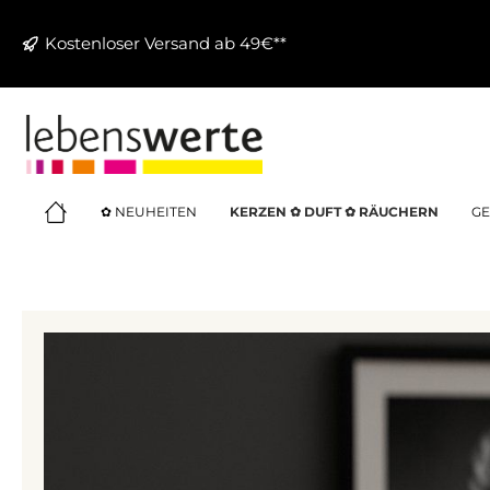
springen
Zur Hauptnavigation springen
Kostenloser Versand ab 49€**
✿ NEUHEITEN
KERZEN ✿ DUFT ✿ RÄUCHERN
GE