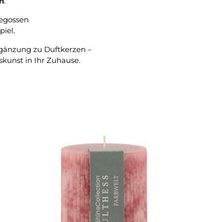
n
.
gegossen
iel.
Ergänzung zu Duftkerzen –
kunst in Ihr Zuhause.