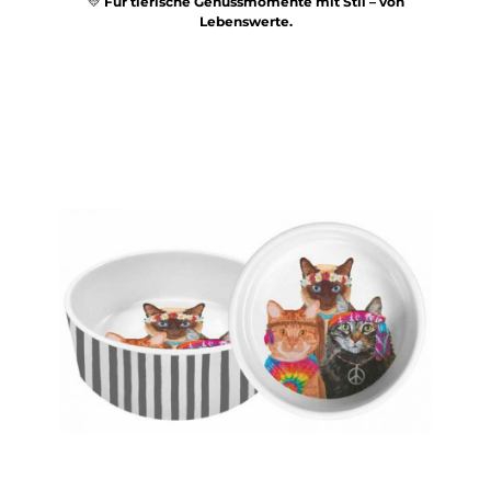
💛
Für tierische Genussmomente mit Stil – von
Lebenswerte.