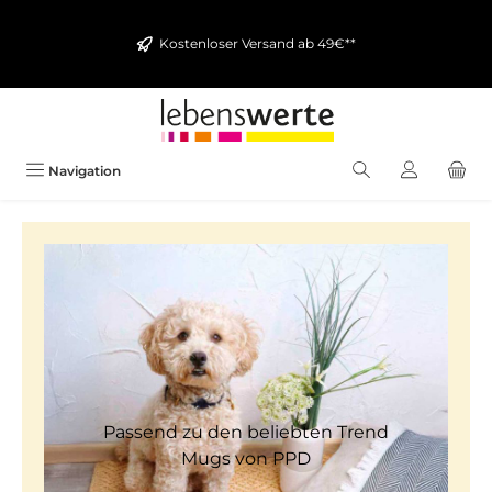
alt springen
Kostenloser Versand ab 49€**
Navigation
Passend zu den beliebten Trend
Mugs von PPD