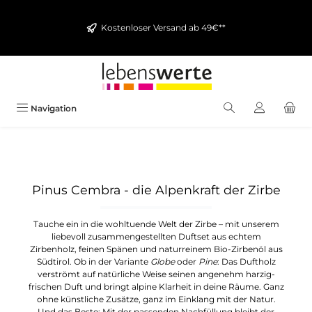
alt springen
Kostenloser Versand ab 49€**
Navigation
Pinus Cembra - die Alpenkraft der Zirbe
Tauche ein in die wohltuende Welt der Zirbe – mit unserem
liebevoll zusammengestellten Duftset aus echtem
Zirbenholz, feinen Spänen und naturreinem Bio-Zirbenöl aus
Südtirol. Ob in der Variante
Globe
oder
Pine
: Das Duftholz
verströmt auf natürliche Weise seinen angenehm harzig-
frischen Duft und bringt alpine Klarheit in deine Räume. Ganz
ohne künstliche Zusätze, ganz im Einklang mit der Natur.
Und das Beste: Mit der passenden Nachfüllung bleibt der