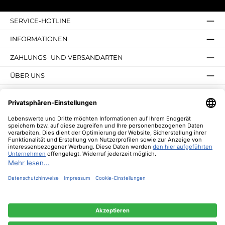
SERVICE-HOTLINE
INFORMATIONEN
ZAHLUNGS- UND VERSANDARTEN
ÜBER UNS
UNSERE VORTEILE
UNSERE COMMUNITIES
NEWSLETTER
* Alle Preise inkl. gesetzl. Mehrwertsteuer zzgl.
Versandkosten
und ggf.
Nachnahmegebühren, wenn nicht anders angegeben.
© 2026 Lebenswerte - Alle Rechte vorbehalten. Theme by
ThemeWare®
Diese Website verwendet Cookies, um eine bestmögliche Erfahrung bieten zu
können.
Mehr Informationen ...
Nur technisch notwendige
Konfigurieren