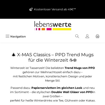
alt springen
Kostenloser Versand ab 49€**
Navigation
🎄 X-MAS Classics – PPD Trend Mugs
für die Winterzeit ☕❄️
Winterzeit ist Tassenzeit! Die beliebten
Trend Mugs von PPD
gehören zur Weihnachtszeit einfach dazu –
mit festlichen Motiven, künstlerischem Design und jeder
Menge Stil.
Passend dazu:
Papierservietten im gleichen Look
und neu
im Sortiment – die stylischen
Double Wall Gläser von PPD
in
zwei Größen –
perfekt für heiße Winterdrinks wie Tee, Glühwein oder Kakao.