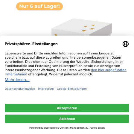
Nur 6 auf Lager!
"Winter Deers white" - Trend Mug und
Geschenkebox von PPD