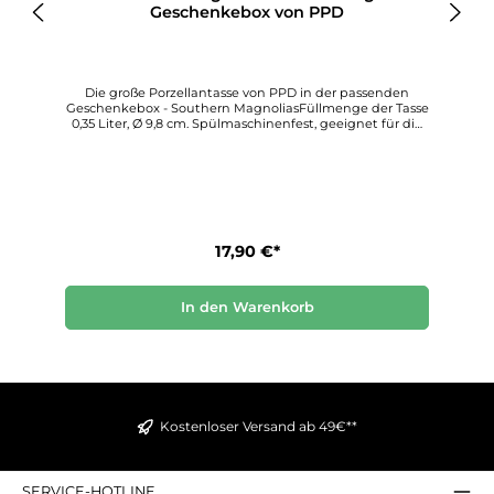
Geschenkebox von PPD
Die große Porzellantasse von PPD in der passenden
Geschenkebox - Southern MagnoliasFüllmenge der Tasse
0,35 Liter, Ø 9,8 cm. Spülmaschinenfest, geeignet für die
Mikrowelle.Die Geschenkbox hat die Maße: Höhe 11,5 cm,
Breite 12,5 cm und Tiefe 11,5 cm.Paperproducts Design
stellt diese wunderbar kreativen Porzellantassen her, die
allen, die sie verwenden, Freude und Schönheit bringen.
Entdecken Sie diesen einzigartigen Dekorationsstil für
sich
17,90 €*
In den Warenkorb
Kostenloser Versand ab 49€**
SERVICE-HOTLINE