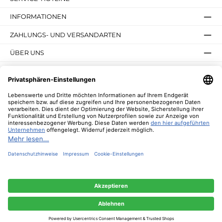
INFORMATIONEN
ZAHLUNGS- UND VERSANDARTEN
ÜBER UNS
UNSERE VORTEILE
UNSERE COMMUNITIES
NEWSLETTER
* Alle Preise inkl. gesetzl. Mehrwertsteuer zzgl.
Versandkosten
und ggf.
Nachnahmegebühren, wenn nicht anders angegeben.
© 2026 Lebenswerte - Alle Rechte vorbehalten. Theme by
ThemeWare®
Diese Website verwendet Cookies, um eine bestmögliche Erfahrung bieten zu
können.
Mehr Informationen ...
Nur technisch notwendige
Konfigurieren
Alle Cookies akzeptieren