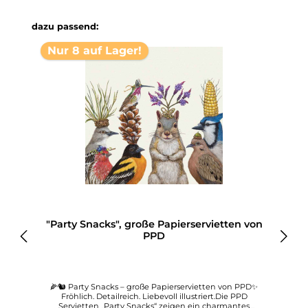
Produktgalerie überspringen
dazu passend:
Nur 8 auf Lager!
n
"Party Snacks", große Papierservietten von
PPD
n
🌽🐿️ Party Snacks – große Papierservietten von PPD✨
Fröhlich. Detailreich. Liebevoll illustriert.Die PPD
Servietten „Party Snacks“ zeigen ein charmantes