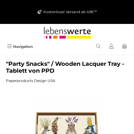
alt springen
Kostenloser Versand ab 49€**
Navigation
"Party Snacks" / Wooden Lacquer Tray -
Tablett von PPD
Paperproducts Design USA
Bildergalerie überspringen