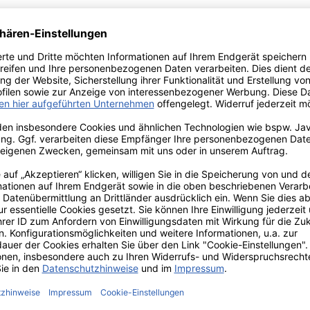
ks" /
cquer
tt von
/ Wooden