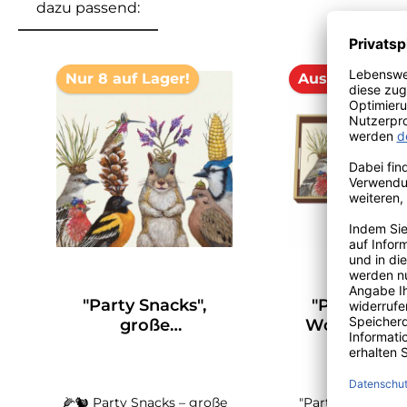
dazu passend:
Produktgalerie überspringen
Nur 8 auf Lager!
Ausverkauft
"Party Snacks",
"Party Snac
große
Wooden La
Papierservietten von
Tray - Table
PPD
PPD
🌽🐿️ Party Snacks – große
"Party Snacks" 