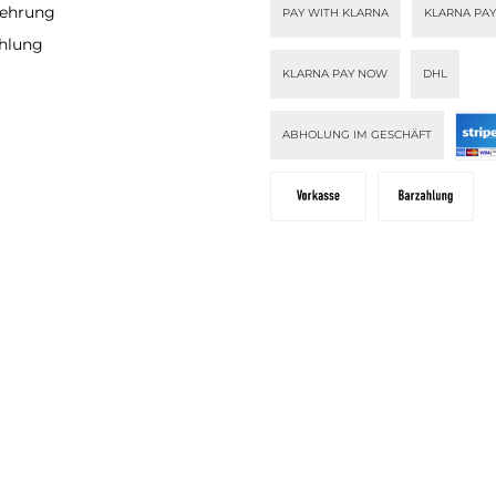
lehrung
PAY WITH KLARNA
KLARNA PAY
ür sich.
ahlung
KLARNA PAY NOW
DHL
ABHOLUNG IM GESCHÄFT