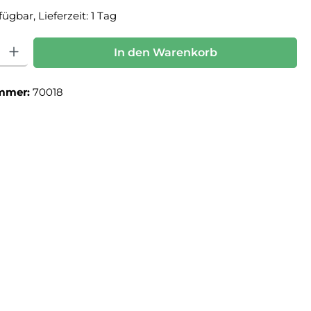
ügbar, Lieferzeit: 1 Tag
: Gib den gewünschten Wert ein oder benutze die Schaltflächen um die Anz
In den Warenkorb
mmer:
70018