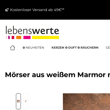
springen
Zur Hauptnavigation springen
Kostenloser Versand ab 49€**
✿ NEUHEITEN
KERZEN ✿ DUFT ✿ RÄUCHERN
GE
Mörser aus weißem Marmor m
Bildergalerie überspringen