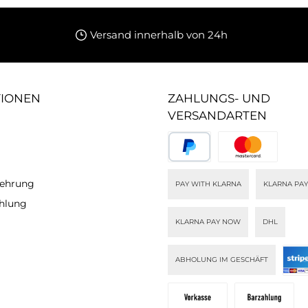
Versand innerhalb von 24h
TIONEN
ZAHLUNGS- UND
VERSANDARTEN
lehrung
PAY WITH KLARNA
KLARNA PAY
ahlung
KLARNA PAY NOW
DHL
ABHOLUNG IM GESCHÄFT