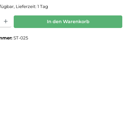
ügbar, Lieferzeit: 1 Tag
: Gib den gewünschten Wert ein oder benutze die Schaltflächen um die Anz
In den Warenkorb
mmer:
ST-025