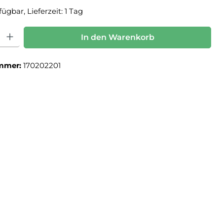
ügbar, Lieferzeit: 1 Tag
: Gib den gewünschten Wert ein oder benutze die Schaltflächen um die Anz
In den Warenkorb
mmer:
170202201