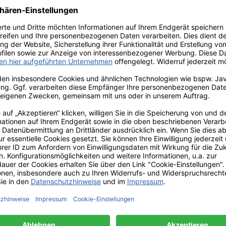
r!
te- die
se von
die große
on PPD in
den
esign &
cki