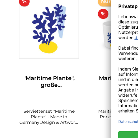
%
Nur 5 auf Lage
%
"Maritime Plante",
Maritime Plan
große
große
Papierservietten von
Porzellantas
PPD
PPD
Serviettenset "Maritime
Maritime Plante - 
Plante" - Made in
Porzellantasse v
GermanyDesign & Artwork:
der passen
Dominique Vari 20
Geschenkebox D
bedruckte Papierservietten,
Artwork: Vi