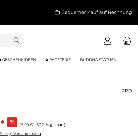
Bequemer Kauf auf Rechnung
✿ GESCHENKIDEEN
✿ PAPETERIE
BUDDHA STATUEN
PPD
*
%
15,90 €*
(37.74% gespart)
St. zzgl. Versandkosten