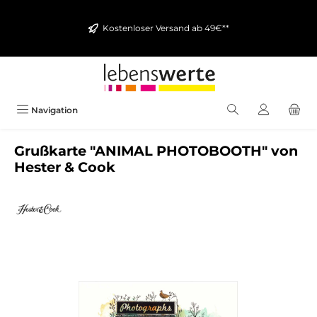
alt springen
Kostenloser Versand ab 49€**
Navigation
Grußkarte "ANIMAL PHOTOBOOTH" von
Hester & Cook
Bildergalerie überspringen