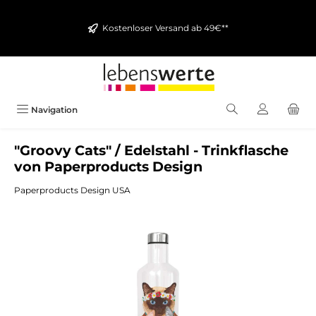
alt springen
Kostenloser Versand ab 49€**
Navigation
"Groovy Cats" / Edelstahl - Trinkflasche
von Paperproducts Design
Paperproducts Design USA
Bildergalerie überspringen