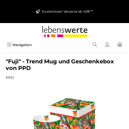
alt springen
Kostenloser Versand ab 49€**
Navigation
"Fuji" - Trend Mug und Geschenkebox
von PPD
PPD
Bildergalerie überspringen