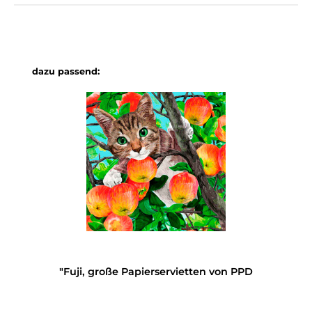
Produktgalerie überspringen
dazu passend:
"Fuji, große Papierservietten von PPD