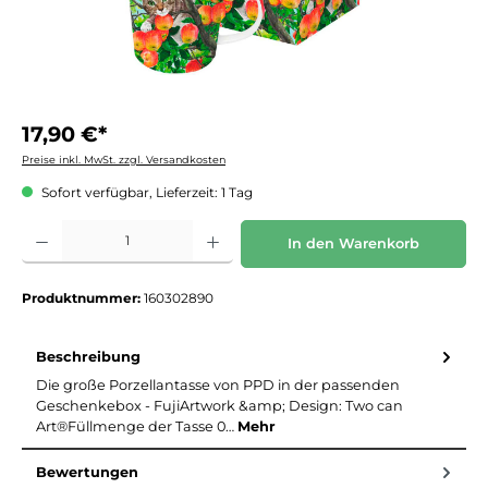
17,90 €*
Preise inkl. MwSt. zzgl. Versandkosten
Sofort verfügbar, Lieferzeit: 1 Tag
Produkt Anzahl: Gib den gewünschten Wert ein oder benutze die Schaltflächen um die 
In den Warenkorb
Produktnummer:
160302890
Beschreibung
Die große Porzellantasse von PPD in der passenden
Geschenkebox - FujiArtwork &amp; Design: Two can
Art®Füllmenge der Tasse 0…
Mehr
Bewertungen