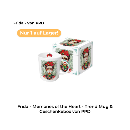
Produktgalerie überspringen
Frida - von PPD
Nur 1 auf Lager!
Frida - Memories of the Heart - Trend Mug &
Geschenkebox von PPD