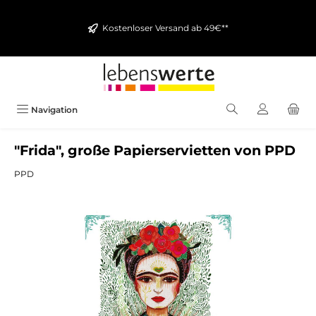
alt springen
Kostenloser Versand ab 49€**
Navigation
"Frida", große Papierservietten von PPD
PPD
Bildergalerie überspringen