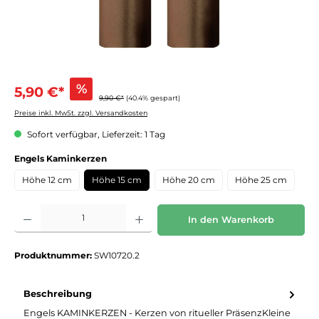
%
5,90 €*
9,90 €*
(40.4% gespart)
Preise inkl. MwSt. zzgl. Versandkosten
Sofort verfügbar, Lieferzeit: 1 Tag
auswählen
Engels Kaminkerzen
Höhe 12 cm
Höhe 15 cm
Höhe 20 cm
Höhe 25 cm
Produkt Anzahl: Gib den gewünschten Wert ein oder benutze die Schaltflächen um die 
In den Warenkorb
Produktnummer:
SW10720.2
Beschreibung
Engels KAMINKERZEN - Kerzen von ritueller PräsenzKleine