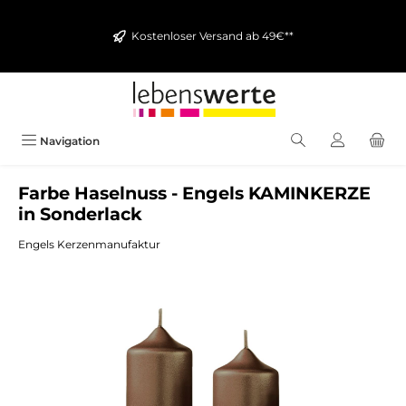
alt springen
Kostenloser Versand ab 49€**
Navigation
Farbe Haselnuss - Engels KAMINKERZE
in Sonderlack
Engels Kerzenmanufaktur
Bildergalerie überspringen