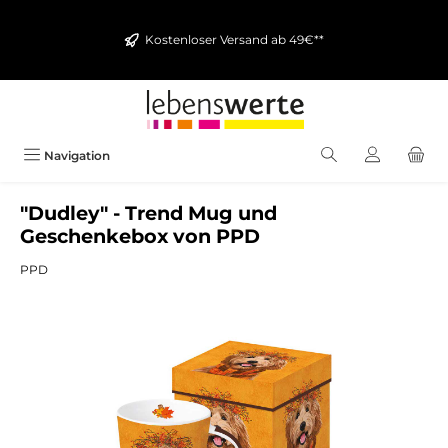
alt springen
Kostenloser Versand ab 49€**
Navigation
"Dudley" - Trend Mug und
Geschenkebox von PPD
PPD
Bildergalerie überspringen