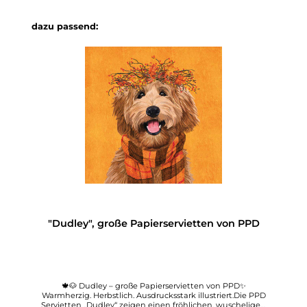
Produktgalerie überspringen
dazu passend:
"Dudley", große Papierservietten von PPD
🍁🐶 Dudley – große Papierservietten von PPD✨
Warmherzig. Herbstlich. Ausdrucksstark illustriert.Die PPD
Servietten „Dudley“ zeigen einen fröhlichen, wuscheligen