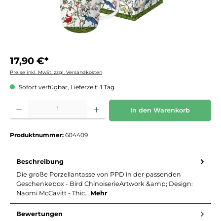
17,90 €*
Preise inkl. MwSt. zzgl. Versandkosten
Sofort verfügbar, Lieferzeit: 1 Tag
Produkt Anzahl: Gib den gewünschten Wert ein oder benutze die Schaltflächen um die 
In den Warenkorb
Produktnummer:
604409
Beschreibung
Die große Porzellantasse von PPD in der passenden
Geschenkebox - Bird ChinoiserieArtwork &amp; Design:
Naomi McCavitt - Thic…
Mehr
Bewertungen