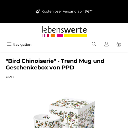
alt springen
Kostenloser Versand ab 49€**
Navigation
"Bird Chinoiserie" - Trend Mug und
Geschenkebox von PPD
PPD
Bildergalerie überspringen