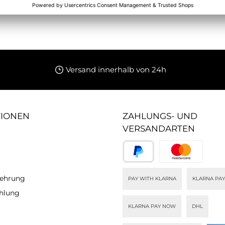
Versand innerhalb von 24h
TIONEN
ZAHLUNGS- UND
VERSANDARTEN
lehrung
PAY WITH KLARNA
KLARNA PAY
ahlung
KLARNA PAY NOW
DHL