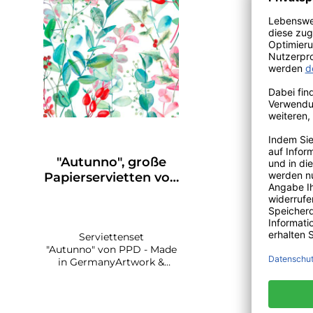
"Autunno", große
Papierservietten von
PPD
Serviettenset
"Autunno" von PPD - Made
in GermanyArtwork &
Design: Tassotti Design 20
bedruckte Papierservietten,
3-lagig, 100%
Tissue.Lichtechte Farben,