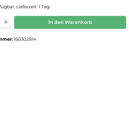
ügbar, Lieferzeit: 1 Tag
: Gib den gewünschten Wert ein oder benutze die Schaltflächen um die Anz
In den Warenkorb
mmer:
160302814