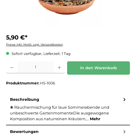
5,90 €*
Preise inkl. MwSt. zzgl. Versandkosten
Sofort verfügbar, Lieferzeit: 1 Tag
Produkt Anzahl: Gib den gewünschten Wert ein oder benutze die Schaltflächen um die 
In den Warenkorb
Produktnummer:
HS-1006
Beschreibung
❀ Räuchermischung für laue Sommerabende und
unbeschwerte GartenmomenteDie ausgewogene
Komposition aus naturreinen Kräutern,…
Mehr
Bewertungen