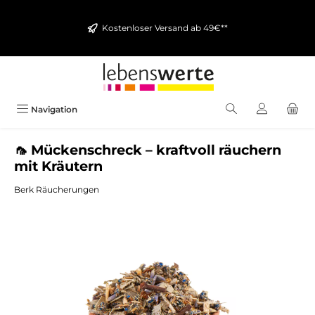
alt springen
Kostenloser Versand ab 49€**
Navigation
🦟 Mückenschreck – kraftvoll räuchern
mit Kräutern
Berk Räucherungen
Bildergalerie überspringen