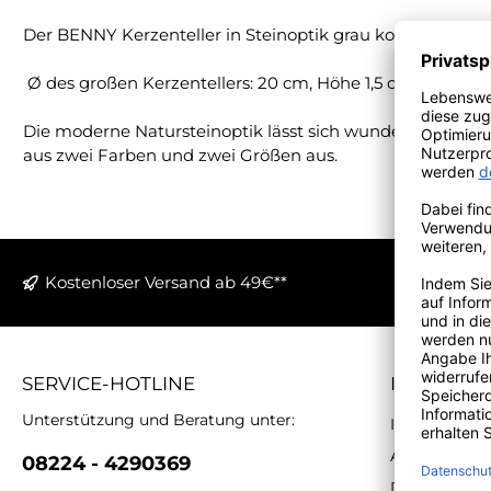
Der BENNY Kerzenteller in Steinoptik grau kommt von En
Ø des großen Kerzentellers: 20 cm, Höhe 1,5 cm. Für St
Die moderne Natursteinoptik lässt sich wunderbar mit d
aus zwei Farben und zwei Größen aus.
Kostenloser Versand ab 49€**
SERVICE-HOTLINE
INFORMA
Unterstützung und Beratung unter:
Impressum
AGB
08224 - 4290369
Datenschutz