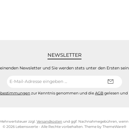
NEWSLETTER
heinenden Newsletter und Sie werden stets unter den Ersten sei
E-
Mail-
Adresse*
zbestimmungen
zur Kenntnis genommen und die
AGB
gelesen und 
l. Mehrwertsteuer zzgl.
Versandkosten
und ggf. Nachnahmegebühren, wenn n
© 2026 Lebenswerte - Alle Rechte vorbehalten. Theme by
ThemeWare®