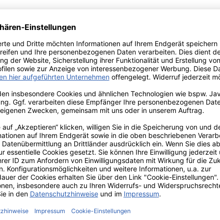
gels, der Qualitätsmanufaktur für Kerzen.
umpenkerzen mit einem Ø bis 15 cm oder einer Kerzengruppe
en passenden Engels Stumpenkerzen kombinieren. Sie sind in
Versand innerhalb von 24h
TIONEN
ZAHLUNGS- UND
VERSANDARTEN