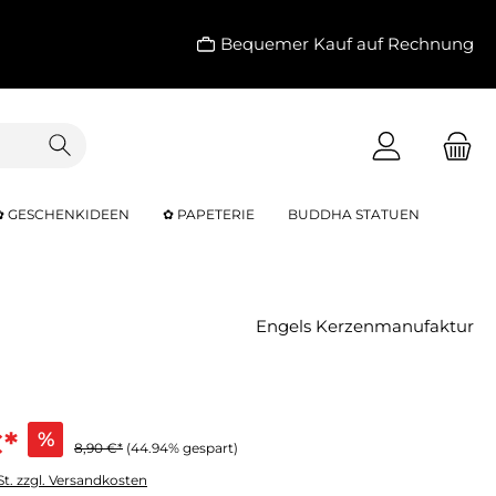
Bequemer Kauf auf Rechnung
✿ GESCHENKIDEEN
✿ PAPETERIE
BUDDHA STATUEN
Engels Kerzenmanufaktur
€*
%
8,90 €*
(44.94% gespart)
St. zzgl. Versandkosten