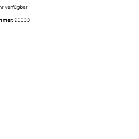
r verfügbar
mmer:
90000