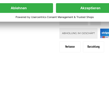
lehrung
PAY WITH KLARNA
KLARNA PAY
ahlung
KLARNA PAY NOW
DHL
ABHOLUNG IM GESCHÄFT