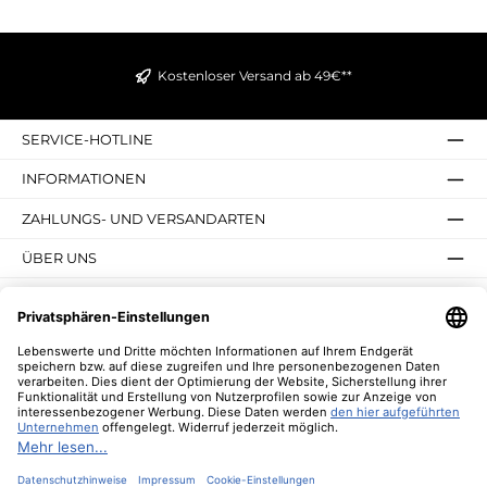
Kostenloser Versand ab 49€**
SERVICE-HOTLINE
INFORMATIONEN
ZAHLUNGS- UND VERSANDARTEN
ÜBER UNS
UNSERE VORTEILE
UNSERE COMMUNITIES
NEWSLETTER
* Alle Preise inkl. gesetzl. Mehrwertsteuer zzgl.
Versandkosten
und ggf.
Nachnahmegebühren, wenn nicht anders angegeben.
© 2026 Lebenswerte - Alle Rechte vorbehalten. Theme by
ThemeWare®