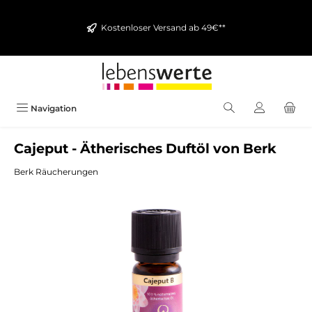
alt springen
Kostenloser Versand ab 49€**
Navigation
Cajeput - Ätherisches Duftöl von Berk
Berk Räucherungen
Bildergalerie überspringen