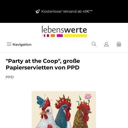
alt springen
Kostenloser Versand ab 49€**
Navigation
"Party at the Coop", große
Papierservietten von PPD
PPD
Bildergalerie überspringen