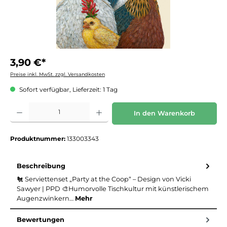
3,90 €*
Preise inkl. MwSt. zzgl. Versandkosten
Sofort verfügbar, Lieferzeit: 1 Tag
Produkt Anzahl: Gib den gewünschten Wert ein oder benutze die Schaltflächen um die 
In den Warenkorb
Produktnummer:
133003343
Beschreibung
🐔 Serviettenset „Party at the Coop“ – Design von Vicki
Sawyer | PPD 🎨Humorvolle Tischkultur mit künstlerischem
Augenzwinkern…
Mehr
Bewertungen