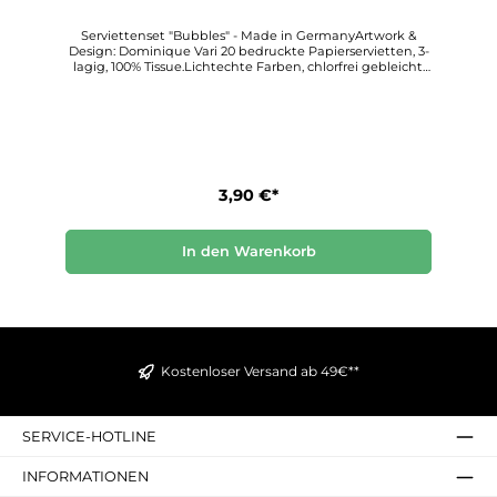
Serviettenset "Bubbles" - Made in GermanyArtwork &
Design: Dominique Vari 20 bedruckte Papierservietten, 3-
lagig, 100% Tissue.Lichtechte Farben, chlorfrei gebleicht.
Format 33 cm x 33 cm.PPD kann mit Stolz behaupten,
einzigartige und hochwertige Produkte zu schaffen und
der Premiumanbieter im Bereich von bedruckten
Papierservietten zu sein.
3,90 €*
In den Warenkorb
Kostenloser Versand ab 49€**
SERVICE-HOTLINE
INFORMATIONEN