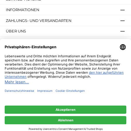
INFORMATIONEN
ZAHLUNGS- UND VERSANDARTEN
ÜBER UNS
UNSERE VORTEILE
UNSERE COMMUNITIES
NEWSLETTER
* Alle Preise inkl. gesetzl. Mehrwertsteuer zzgl.
Versandkosten
und ggf.
Nachnahmegebühren, wenn nicht anders angegeben.
© 2026 Lebenswerte - Alle Rechte vorbehalten. Theme by
ThemeWare®
Diese Website verwendet Cookies, um eine bestmögliche Erfahrung bieten zu
können.
Mehr Informationen ...
Nur technisch notwendige
Konfigurieren
Alle Cookies akzeptieren