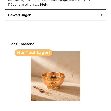
Räuchern einen w…
Mehr
Bewertungen
Produktgalerie überspringen
dazu passend:
Nur 1 auf Lager!