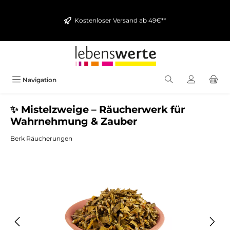
alt springen
Kostenloser Versand ab 49€**
Navigation
✨ Mistelzweige – Räucherwerk für
Wahrnehmung & Zauber
Berk Räucherungen
Bildergalerie überspringen