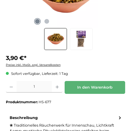
3,90 €*
Preise inkl. MwSt. zzgl. Versandkosten
Sofort verfügbar, Lieferzeit: 1 Tag
Produkt Anzahl: Gib den gewünschten Wert ein oder benutze die Schaltflächen um die 
In den Warenkorb
Produktnummer:
HS-677
Beschreibung
❀ Traditionelles Räucherwerk für Innenschau, Lichtkraft
&amp; mystische RitualeMistelzweige entfalten beim