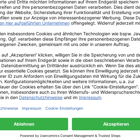
ende Räucherkohle oder ein Räuchersieb geben. Am besten m
 mit kräftiger Rauchentwicklung reagieren. Auf einem Räuch
ot verfärben. Staubbildung vermeiden und nicht einatmen. 