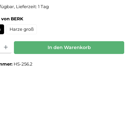
ügbar, Lieferzeit: 1 Tag
auswählen
e von BERK
n
Harze groß
: Gib den gewünschten Wert ein oder benutze die Schaltflächen um die Anz
In den Warenkorb
mmer:
HS-256.2