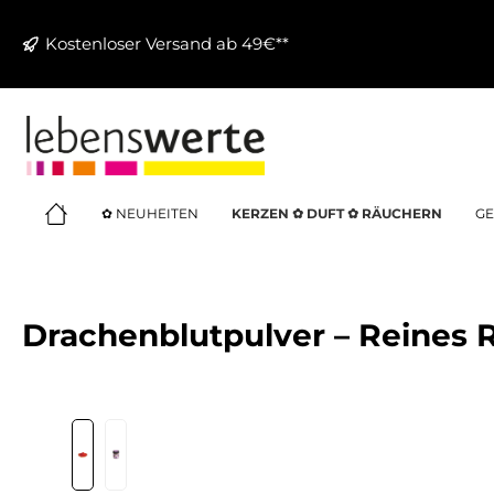
springen
Zur Hauptnavigation springen
Kostenloser Versand ab 49€**
✿ NEUHEITEN
KERZEN ✿ DUFT ✿ RÄUCHERN
GE
Drachenblutpulver – Reines 
Bildergalerie überspringen