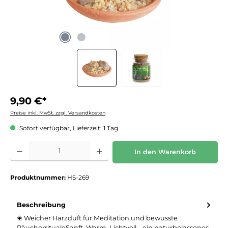
9,90 €*
Preise inkl. MwSt. zzgl. Versandkosten
Sofort verfügbar, Lieferzeit: 1 Tag
Produkt Anzahl: Gib den gewünschten Wert ein oder benutze die Schaltflächen um die 
In den Warenkorb
Produktnummer:
HS-269
Beschreibung
❀ Weicher Harzduft für Meditation und bewusste
RäucherritualeSanft. Warm. Lichtvoll – ein naturbelassenes