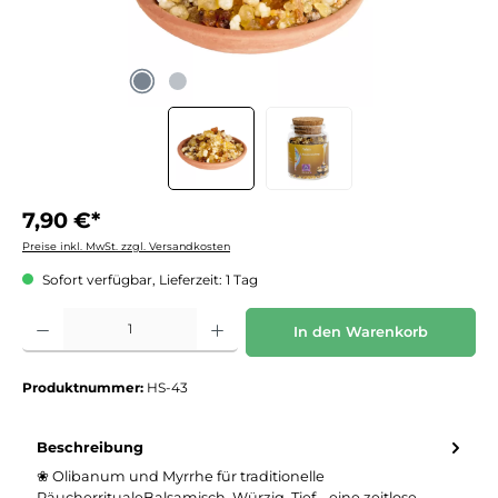
7,90 €*
Preise inkl. MwSt. zzgl. Versandkosten
Sofort verfügbar, Lieferzeit: 1 Tag
Produkt Anzahl: Gib den gewünschten Wert ein oder benutze die Schaltflächen um die 
In den Warenkorb
Produktnummer:
HS-43
Beschreibung
❀ Olibanum und Myrrhe für traditionelle
RäucherritualeBalsamisch. Würzig. Tief – eine zeitlose