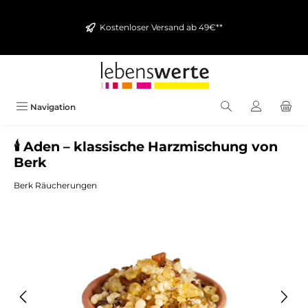
alt springen
Kostenloser Versand ab 49€**
Navigation
🕯️ Aden – klassische Harzmischung von
Berk
Berk Räucherungen
Bildergalerie überspringen