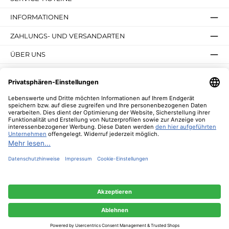
INFORMATIONEN
ZAHLUNGS- UND VERSANDARTEN
ÜBER UNS
UNSERE VORTEILE
UNSERE COMMUNITIES
NEWSLETTER
* Alle Preise inkl. gesetzl. Mehrwertsteuer zzgl.
Versandkosten
und ggf.
Nachnahmegebühren, wenn nicht anders angegeben.
© 2026 Lebenswerte - Alle Rechte vorbehalten. Theme by
ThemeWare®
Diese Website verwendet Cookies, um eine bestmögliche Erfahrung bieten zu
können.
Mehr Informationen ...
Nur technisch notwendige
Konfigurieren
Alle Cookies akzeptieren