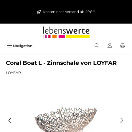
alt springen
Kostenloser Versand ab 49€**
Navigation
Coral Boat L - Zinnschale von LOYFAR
LOYFAR
Bildergalerie überspringen