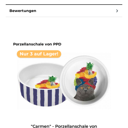
Bewertungen
Produktgalerie überspringen
Porzellanschale von PPD
Nur 3 auf Lager!
"Carmen" - Porzellanschale von