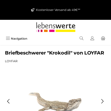
alt springen
Kostenloser Versand ab 49€**
Navigation
Briefbeschwerer "Krokodil" von LOYFAR
LOYFAR
Bildergalerie überspringen