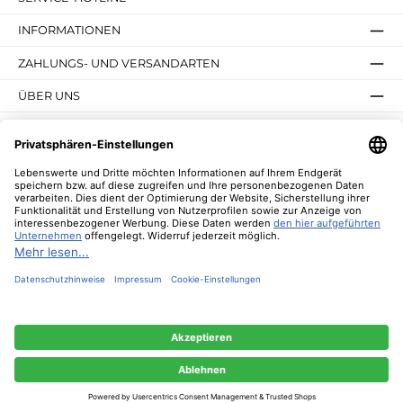
INFORMATIONEN
ZAHLUNGS- UND VERSANDARTEN
ÜBER UNS
UNSERE VORTEILE
UNSERE COMMUNITIES
NEWSLETTER
* Alle Preise inkl. gesetzl. Mehrwertsteuer zzgl.
Versandkosten
und ggf.
Nachnahmegebühren, wenn nicht anders angegeben.
© 2026 Lebenswerte - Alle Rechte vorbehalten. Theme by
ThemeWare®
Diese Website verwendet Cookies, um eine bestmögliche Erfahrung bieten zu
können.
Mehr Informationen ...
Nur technisch notwendige
Konfigurieren
Alle Cookies akzeptieren