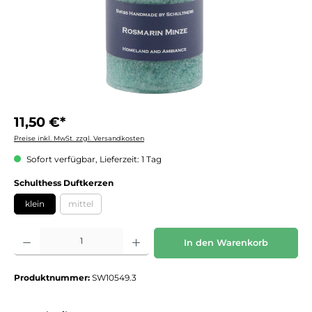
11,50 €*
Preise inkl. MwSt. zzgl. Versandkosten
Sofort verfügbar, Lieferzeit: 1 Tag
auswählen
Schulthess Duftkerzen
klein
mittel
(Diese Option ist zurzeit nicht verfügbar.)
Produkt Anzahl: Gib den gewünschten Wert ein oder benutze die Schaltflächen um die 
In den Warenkorb
Produktnummer:
SW10549.3