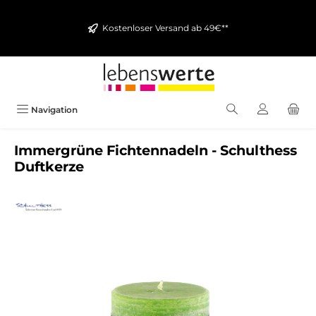
alt springen
Kostenloser Versand ab 49€**
Navigation
Immergrüne Fichtennadeln - Schulthess
Duftkerze
Bildergalerie überspringen