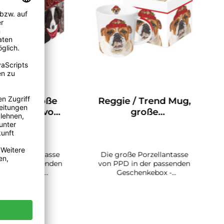
n - die große
Reggie / Trend Mug,
llantasse von
große
PPD
Porzellantasse
ße Porzellantasse
Die große Porzellantasse
 in der passenden
von PPD in der passenden
schenkebox -
Geschenkebox -
llmenge der Tasse
ReggieFüllmenge der
Liter, Ø 9,8 cm.
Tasse 0,35 Liter, Ø 9,8 cm.
maschinenfest,
Spülmaschinenfest,
ignet für die
geeignet für die
krowelle.Die
Mikrowelle.Die