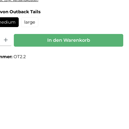
auswählen
von Outback Tails
edium
large
: Gib den gewünschten Wert ein oder benutze die Schaltflächen um die Anz
In den Warenkorb
mmer:
OT2.2