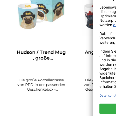
Hudson / Trend Mug
Angus & Fion
, große
große
Porzellantasse
Porzellantas
PPD
Die große Porzellantasse
Die große Porzel
von PPD in der passenden
von PPD in der p
Geschenkebox -
Geschenkebox - 
HudsonFüllmenge der
FionaFüllmenge d
Tasse 0,35 Liter, Ø 9,8 cm.
0,35 Liter, Ø 9
Spülmaschinenfest,
Spülmaschinen
geeignet für die
geeignet für
Mikrowelle.Die
Mikrowelle.