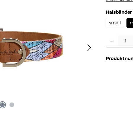
Halsbänder 
small
m
Produkt Anzahl
Produktnu