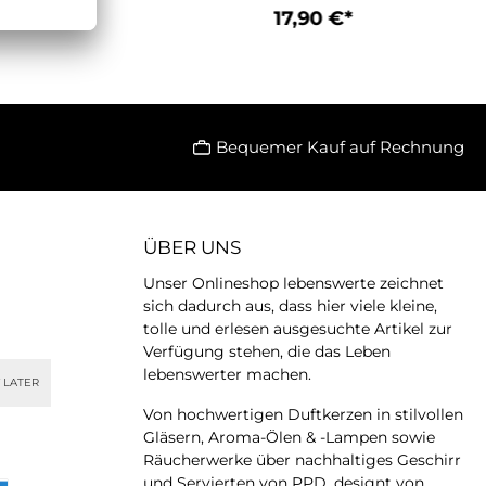
box hat die Maße:
Geschenkbox hat die Maße:
17,90 €*
17,90 €*
 cm, Breite 12,5 cm
Höhe 11,5 cm, Breite 12,5 cm
nd Tiefe 11,5
und Tiefe 11,5
en Warenkorb
In den Warenkorb
products Design
cmPaperproducts Design
 diese wunderbar
stellt diese wunderbar
en Porzellantassen
kreativen Porzellantassen
ie allen, die sie
her, die allen, die sie
den, Freude und
verwenden, Freude und
Bequemer Kauf auf Rechnung
nheit bringen.
Schönheit bringen.
cken Sie diesen
Entdecken Sie diesen
inzigartigen
einzigartigen
ionsstil für sich
Dekorationsstil für sich
ÜBER UNS
Unser Onlineshop lebenswerte zeichnet
sich dadurch aus, dass hier viele kleine,
tolle und erlesen ausgesuchte Artikel zur
Verfügung stehen, die das Leben
lebenswerter machen.
 LATER
Von hochwertigen Duftkerzen in stilvollen
Gläsern, Aroma-Ölen & -Lampen sowie
Räucherwerke über nachhaltiges Geschirr
und Servierten von PPD, designt von