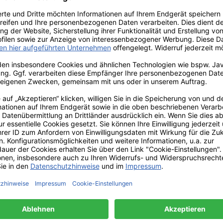
a - die
Gunther / Trend
Melvi
Mug, große
Porze
se von
Porzellantasse
lantasse
Die große Porzellantasse
Die gro
assenden
von PPD in der passenden
von PPD
Angus &
Geschenkebox -
Ge
er Tasse
GuntherFüllmenge der
MelvinFü
,8 cm.
Tasse 0,35 Liter, Ø 9,8 cm.
0,35 
fest,
Spülmaschinenfest,
Spül
 die
geeignet für die
gee
Die
Mikrowelle.Die
Mi