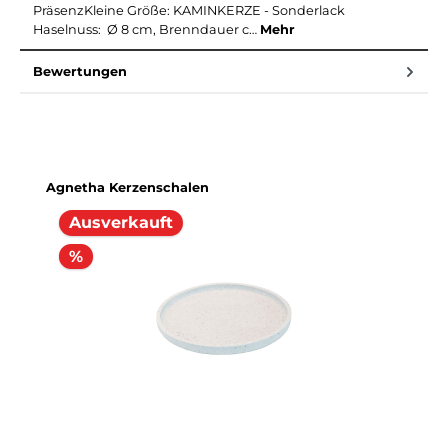
PräsenzKleine Größe: KAMINKERZE - Sonderlack
Haselnuss: Ø 8 cm, Brenndauer c…
Mehr
Bewertungen
Produktgalerie überspringen
Agnetha Kerzenschalen
Ausverkauft
%