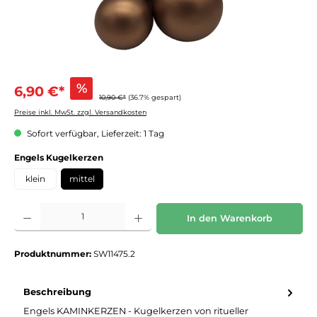
%
6,90 €*
10,90 €*
(36.7% gespart)
Preise inkl. MwSt. zzgl. Versandkosten
Sofort verfügbar, Lieferzeit: 1 Tag
auswählen
Engels Kugelkerzen
klein
mittel
Produkt Anzahl: Gib den gewünschten Wert ein oder benutze die Schaltflächen um die 
In den Warenkorb
Produktnummer:
SW11475.2
Beschreibung
Engels KAMINKERZEN - Kugelkerzen von ritueller