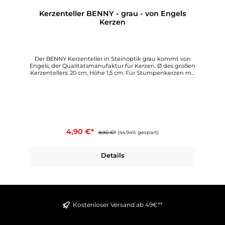
Kerzenteller BENNY - grau - von Engels
Kerzen
Der BENNY Kerzenteller in Steinoptik grau kommt von
Engels, der Qualitätsmanufaktur für Kerzen. Ø des großen
Kerzentellers: 20 cm, Höhe 1,5 cm. Für Stumpenkerzen mit
einem Ø bis 15 cm oder einer Kerzengruppe.Die moderne
Natursteinoptik lässt sich wunderbar mit den passenden
Engels Stumpenkerzen kombinieren. Sie sind in
modischem Anthrazit und Grau erhältlich. Wählen Sie aus
zwei Farben und zwei Größen aus.
4,90 €*
8,90 €*
(44.94% gespart)
Details
Kostenloser Versand ab 49€**