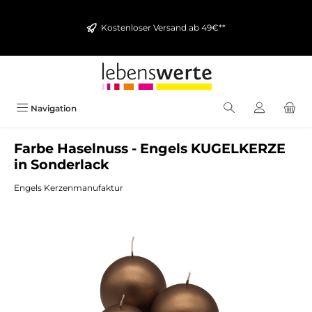
alt springen
Kostenloser Versand ab 49€**
Navigation
Farbe Haselnuss - Engels KUGELKERZE
in Sonderlack
Engels Kerzenmanufaktur
Bildergalerie überspringen