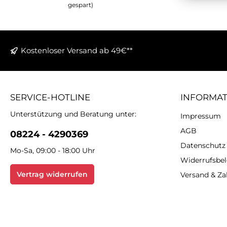
lässt sich wunderbar mit
gespart)
den passenden Engels
Stumpenkerzen
kombinieren. Sie sind in
modischem Anthrazit und
Grau erhältlich. Wählen Sie
Kostenloser Versand ab 49€**
aus zwei Farben und zwei
Größen aus.
SERVICE-HOTLINE
INFORMA
Unterstützung und Beratung unter:
Impressum
AGB
08224 - 4290369
Datenschutz
Mo-Sa, 09:00 - 18:00 Uhr
Widerrufsbe
Vertrag widerrufen
Versand & Z