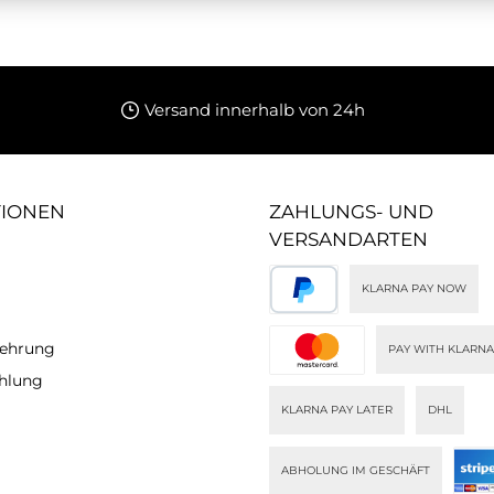
Versand innerhalb von 24h
TIONEN
ZAHLUNGS- UND
VERSANDARTEN
KLARNA PAY NOW
lehrung
PAY WITH KLARNA
ahlung
KLARNA PAY LATER
DHL
ABHOLUNG IM GESCHÄFT