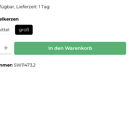
ügbar, Lieferzeit: 1 Tag
auswählen
elkerzen
ittel
groß
: Gib den gewünschten Wert ein oder benutze die Schaltflächen um die Anz
In den Warenkorb
mmer:
SW11473.2