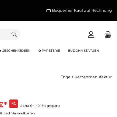
Bequemer Kauf auf Rechnung
✿ GESCHENKIDEEN
✿ PAPETERIE
BUDDHA STATUEN
Engels Kerzenmanufaktur
€*
%
24,90 €*
(40.16% gespart)
St. zzgl. Versandkosten