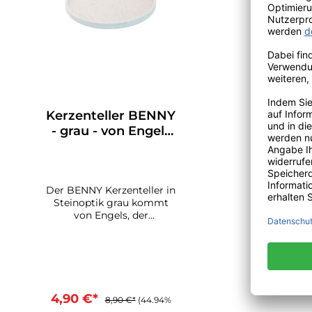
Kerzenteller BENNY
- grau - von Engels
Kerzen
Der BENNY Kerzenteller in
Steinoptik grau kommt
von Engels, der
Qualitätsmanufaktur für
Kerzen. Ø des großen
Kerzentellers: 20 cm, Höhe
1,5 cm. Für Stumpenkerzen
mit einem Ø bis 15 cm oder
einer Kerzengruppe.Die
4,90 €*
8,90 €*
(44.94%
moderne Natursteinoptik